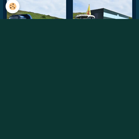
Vidéos récentes
Willème W8SAT - Retour au soleil
Randonnée des chtis du RAUCCA 2022