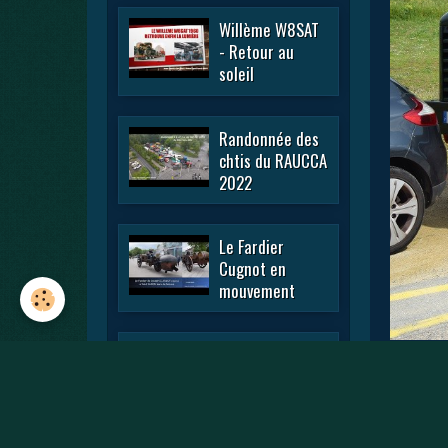
Willème W8SAT
- Retour au
soleil
Randonnée des
chtis du RAUCCA
2022
Le Fardier
Cugnot en
mouvement
En passant par
la Lorraine 2022