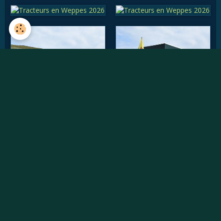
Vidéos récentes
Willème W8SAT - Retour au soleil