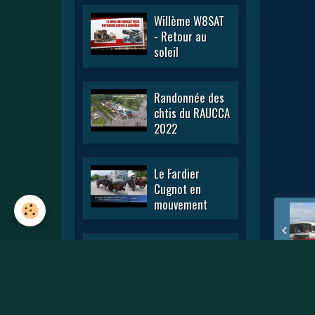
Willème W8SAT
- Retour au
soleil
Randonnée des
chtis du RAUCCA
2022
Le Fardier
Cugnot en
mouvement
En passant par
la Lorraine 2022