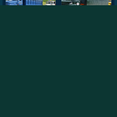
Vidéos récentes
Willème W8SAT - Retour au soleil
Randonnée des chtis du RAUCCA 2022
Le Fardier Cugnot en mouvement