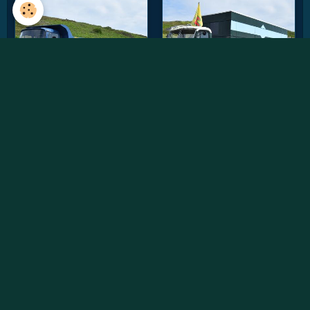
Vidéos récentes
Willème W8SAT - Retour au soleil
Randonnée des chtis du RAUCCA 2022