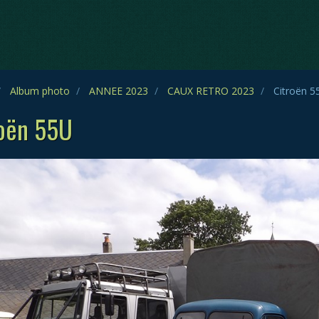
Album photo
ANNEE 2023
CAUX RETRO 2023
Citroën 5
oën 55U