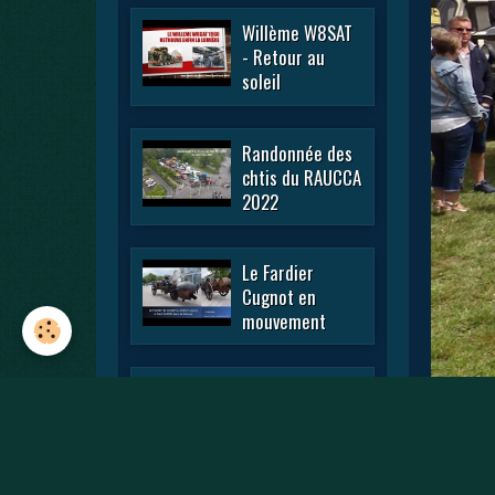
Willème W8SAT
- Retour au
soleil
Randonnée des
chtis du RAUCCA
2022
Le Fardier
Cugnot en
mouvement
En passant par
la Lorraine 2022