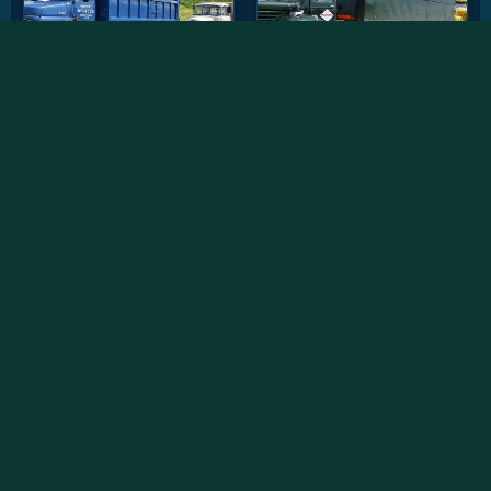
Vidéos récentes
Willème W8SAT - Retour au soleil
Randonnée des chtis du RAUCCA 2022
Le Fardier Cugnot en mouvement