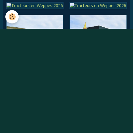
Vidéos récentes
Willème W8SAT - Retour au soleil