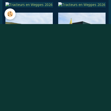
Vidéos récentes
Willème W8SAT - Retour au soleil