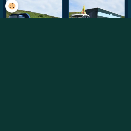
Vidéos récentes
Willème W8SAT - Retour au soleil
Randonnée des chtis du RAUCCA 2022