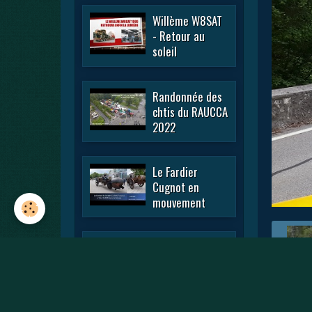
Willème W8SAT
- Retour au
soleil
Randonnée des
chtis du RAUCCA
2022
Le Fardier
Cugnot en
mouvement
En passant par
la Lorraine 2022