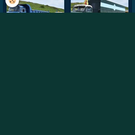
Vidéos récentes
Willème W8SAT - Retour au soleil
Randonnée des chtis du RAUCCA 2022