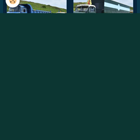
Vidéos récentes
Willème W8SAT - Retour au soleil
Randonnée des chtis du RAUCCA 2022