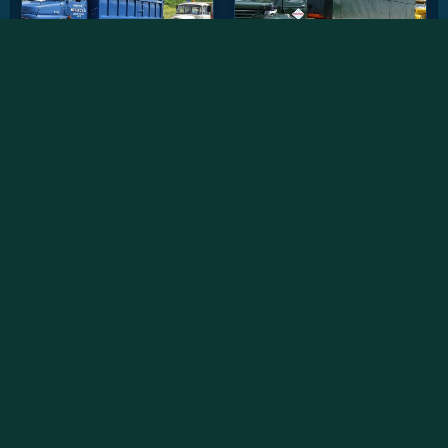
Vidéos récentes
Willème W8SAT - Retour au soleil
Randonnée des chtis du RAUCCA 2022
Le Fardier Cugnot en mouvement