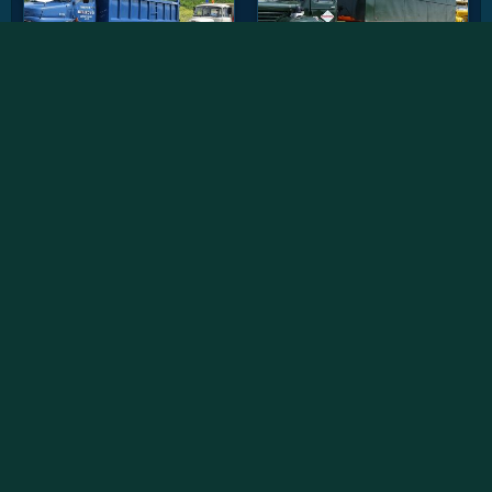
Vidéos récentes
Willème W8SAT - Retour au soleil
Randonnée des chtis du RAUCCA 2022
Le Fardier Cugnot en mouvement