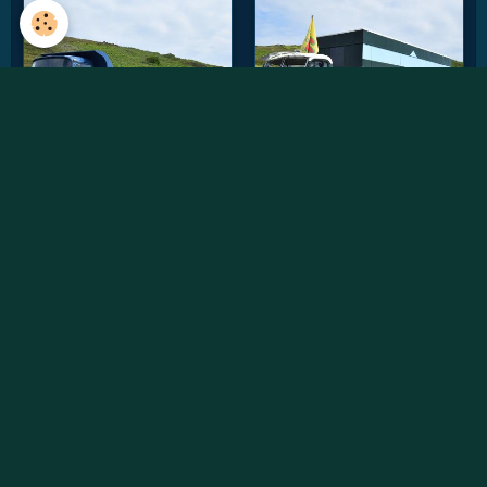
Vidéos récentes
Willème W8SAT - Retour au soleil
Randonnée des chtis du RAUCCA 2022