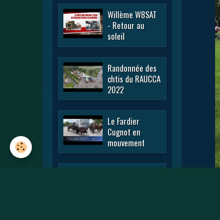
Willème W8SAT
- Retour au
soleil
Randonnée des
chtis du RAUCCA
2022
Le Fardier
Cugnot en
mouvement
En passant par
la Lorraine 2022