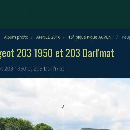
Album photo
ANNEE 2016
15° pique nique ACVENF
Peug
eot 203 1950 et 203 Darl'mat
t 203 1950 et 203 Darl'mat