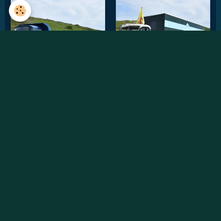
Vidéos récentes
Willème W8SAT - Retour au soleil
Randonnée des chtis du RAUCCA 2022