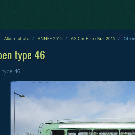
Album photo
ANNEE 2015
AG Car Histo Bus 2015
Citroe
oen type 46
 type 46