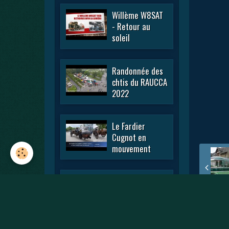
Willème W8SAT
- Retour au
soleil
Randonnée des
chtis du RAUCCA
2022
Le Fardier
Cugnot en
mouvement
En passant par
la Lorraine 2022