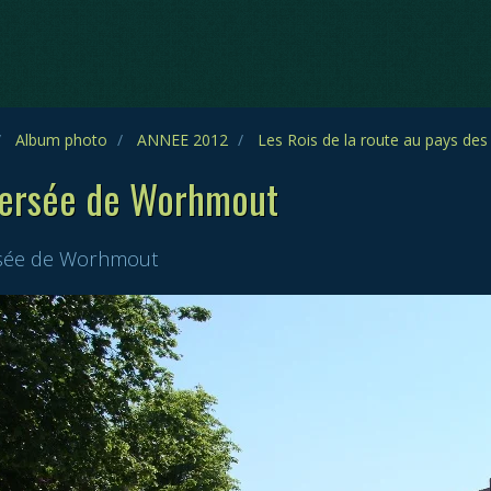
Album photo
ANNEE 2012
Les Rois de la route au pays des C
versée de Worhmout
sée de Worhmout