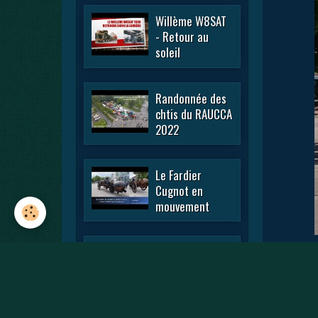
Willème W8SAT
- Retour au
soleil
Randonnée des
chtis du RAUCCA
2022
Le Fardier
Cugnot en
mouvement
En passant par
la Lorraine 2022