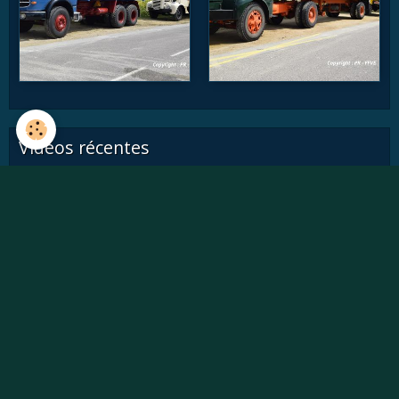
Vidéos récentes
Willème W8SAT - Retour au soleil
Randonnée des chtis du RAUCCA 2022
Le Fardier Cugnot en mouvement