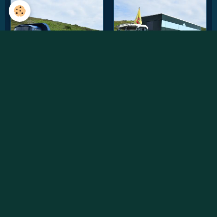
Vidéos récentes
Willème W8SAT - Retour au soleil
Randonnée des chtis du RAUCCA 2022