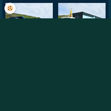
Vidéos récentes
Willème W8SAT - Retour au soleil
Randonnée des chtis du RAUCCA 2022